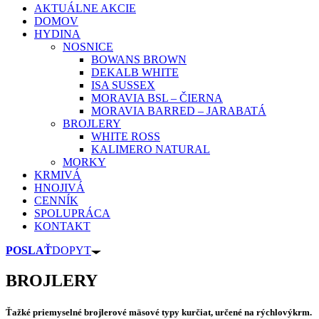
AKTUÁLNE AKCIE
DOMOV
HYDINA
NOSNICE
BOWANS BROWN
DEKALB WHITE
ISA SUSSEX
MORAVIA BSL – ČIERNA
MORAVIA BARRED – JARABATÁ
BROJLERY
WHITE ROSS
KALIMERO NATURAL
MORKY
KRMIVÁ
HNOJIVÁ
CENNÍK
SPOLUPRÁCA
KONTAKT
POSLAŤ
DOPYT
BROJLERY
Ťažké priemyselné brojlerové mäsové typy kurčiat, určené na rýchlovýkrm.