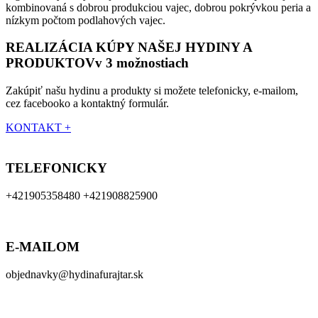
kombinovaná s dobrou produkciou vajec, dobrou pokrývkou peria a
nízkym počtom podlahových vajec.
REALIZÁCIA KÚPY NAŠEJ HYDINY A
PRODUKTOV
v 3 možnostiach
Zakúpiť našu hydinu a produkty si možete telefonicky, e-mailom,
cez facebooko a kontaktný formulár.
KONTAKT +
TELEFONICKY
+421905358480 +421908825900
E-MAILOM
objednavky@hydinafurajtar.sk