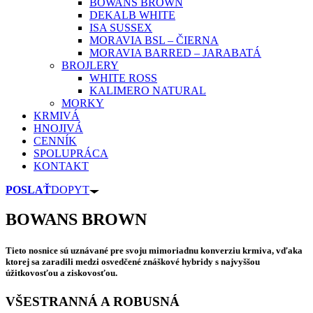
BOWANS BROWN
DEKALB WHITE
ISA SUSSEX
MORAVIA BSL – ČIERNA
MORAVIA BARRED – JARABATÁ
BROJLERY
WHITE ROSS
KALIMERO NATURAL
MORKY
KRMIVÁ
HNOJIVÁ
CENNÍK
SPOLUPRÁCA
KONTAKT
POSLAŤ
DOPYT
BOWANS BROWN
Tieto nosnice sú uznávané pre svoju mimoriadnu konverziu krmiva, vďaka
ktorej sa zaradili medzi osvedčené znáškové hybridy s najvyššou
úžitkovosťou a ziskovosťou.
VŠESTRANNÁ A ROBUSNÁ