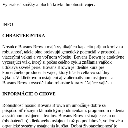
Vytrvalosť znášky a plochú krivku hmotnosti vajec.
INFO
CHRAKTERISTIKA
Nosnice Bovans Brown majú vynikajúcu kapacitu príjmu krmiva a
robustnosť, takže plne prejavujú genetický potenciál v prostredí s
viacerými vekmi a vo voľnom výbehu. Bovans Brown je atraktívne
vyzerajúci vták, ktorý si počas celého cyklu znášania vajíčok
udržiava skvelé perie. Bovans Brown je ideálne kura pre
komerčného producenta vajec, ktorý hľadá celkovo solídny
výkon. V klietkovom ustajnení aj v alternatívnom ustajnení sa
Bovans Brown osvedčil ako robustné kura znášajúce vajíčka.
INFORMÁCIE O CHOVE
Robustnosť nosníc Bovans Brown im umožňuje dobre sa
prispôsobiť rôznym klimatickým podmienkam, programom riadenia
a systémom ustajnenia hydiny. Bovans Brown si nájde cestu od
(obohateného) klietkového ustajnenia až po podlahové, voliérové ​​a
organické systémy ustajnenia kurčiat. Dobrá životaschopnosť je