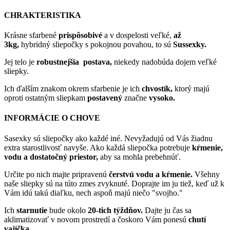
CHRAKTERISTIKA
Krásne sfarbené
prispôsobivé
a v dospelosti veľké,
až
3kg,
hybridný sliepočky s pokojnou povahou, to sú
Sussexky.
Jej telo je
robustnejšia
postava,
niekedy nadobúda dojem veľké
sliepky.
Ich ďalším znakom okrem sfarbenie je ich
chvostík,
ktorý majú
oproti ostatným sliepkam
postavený
značne
vysoko.
INFORMÁCIE O CHOVE
Sasexky sú sliepočky ako každé iné. Nevyžadujú od Vás žiadnu
extra starostlivosť navyše. Ako každá sliepočka potrebuje
kŕmenie,
vodu a dostatočný priestor,
aby sa mohla prebehnúť.
Určite po nich majte pripravenú
čerstvú vodu a kŕmenie.
Všehny
naše sliepky sú na túto zmes zvyknuté. Doprajte im ju tiež, keď už k
Vám idú takú diaľku, nech aspoň majú niečo "svojho."
Ich
starnutie
bude okolo
20-tich týždňov.
Dajte ju čas sa
aklimatizovať v novom prostredí a čoskoro Vám ponesú
chutí
vajíčka.