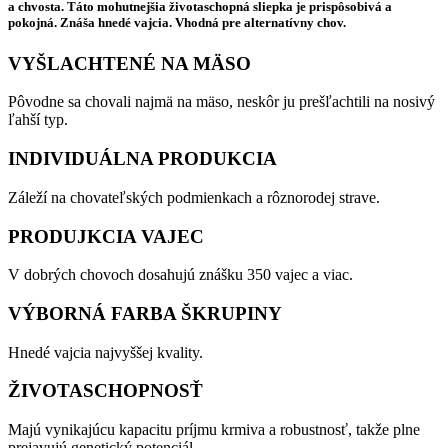
a chvosta. Táto mohutnejšia životaschopná sliepka je prispôsobivá a
pokojná. Znáša hnedé vajcia. Vhodná pre alternatívny chov.
VYŠLACHTENÉ NA MÄSO
Pôvodne sa chovali najmä na mäso, neskôr ju prešľachtili na nosivý
ľahší typ.
INDIVIDUÁLNA PRODUKCIA
Záleží na chovateľských podmienkach a rôznorodej strave.
PRODUJKCIA VAJEC
V dobrých chovoch dosahujú znášku 350 vajec a viac.
VÝBORNÁ FARBA ŠKRUPINY
Hnedé vajcia najvyššej kvality.
ŽIVOTASCHOPNOSŤ
Majú vynikajúcu kapacitu príjmu krmiva a robustnosť, takže plne
prejavujú genetický potenciál.