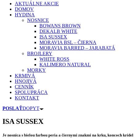
AKTUÁLNE AKCIE
DOMOV
HYDINA
NOSNICE
BOWANS BROWN
DEKALB WHITE
ISA SUSSEX
MORAVIA BSL – ČIERNA
MORAVIA BARRED – JARABATÁ
BROJLERY
WHITE ROSS
KALIMERO NATURAL
MORKY
KRMIVÁ
HNOJIVÁ
CENNÍK
SPOLUPRÁCA
KONTAKT
POSLAŤ
DOPYT
ISA SUSSEX
Je nosnica s bielou farbou peria a čiernymi znakmi na krku, koncoch krídel