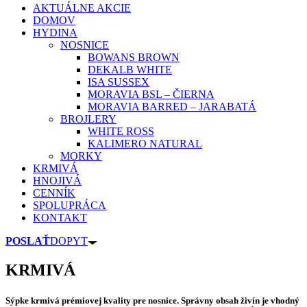
AKTUÁLNE AKCIE
DOMOV
HYDINA
NOSNICE
BOWANS BROWN
DEKALB WHITE
ISA SUSSEX
MORAVIA BSL – ČIERNA
MORAVIA BARRED – JARABATÁ
BROJLERY
WHITE ROSS
KALIMERO NATURAL
MORKY
KRMIVÁ
HNOJIVÁ
CENNÍK
SPOLUPRÁCA
KONTAKT
POSLAŤ
DOPYT
KRMIVÁ
Sýpke krmivá prémiovej kvality pre nosnice. Správny obsah živín je vhodný